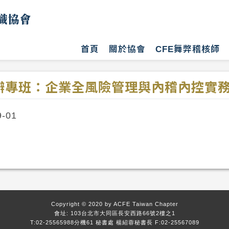
識協會
首頁
關於協會
CFE舞弊稽核師
辦專班：企業全風險管理與內稽內控實務
9-01
Copyright © 2020 by ACFE Taiwan Chapter
會址: 103台北市大同區長安西路66號2樓之1
T:02-25565988分機61 秘書處 楊紹蓉秘書長 F:02-25567089